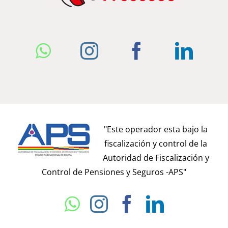
WhatsApp
Instagram
Facebook
Link
"Este operador esta bajo la
fiscalización y control de la
Autoridad de Fiscalización y
Control de Pensiones y Seguros -APS"
WhatsApp
Instagram
Facebook
LinkedI